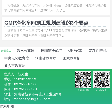
相信提及十万级净化车间，大家都不陌生，也都知道它是一种对净化等级要
求比较高的车间幸福宝APP进2008入，为了让...
GMP净化车间施工规划建设的3个要点
近期有很多用户在幸福宝推广APP首页后台留言咨询：GMP净化车间施工规
划建设需要注意哪些问题？有哪些问题可以...
汽水分离器
玻璃钢冷却塔
钢丝螺套
花生剥壳机
友情链接：
中央电化教育馆
河南省教育厅
国家教育部
新乡市教育局
联系人：范先生
手机：15890153113
电话：0373-2710988
传真：0373-3806361
地址：河南省新乡市寺庄顶工业园3号
邮箱：xinbeifangjh@163.com
网站地图