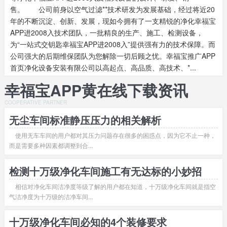
售。 公司前身以空气过滤**技术研发为发展基础，经过将近20
年的不断沉淀、创新、发展，现如今拥有了一支精锐的净化幸福宝
APP进2008入技术团队，一批精良的生产、施工、检测设备，
为“一站式交钥匙幸福宝APP进2008入”提供强有力的技术保障。而
公司强大的后期维保团队为您解除一切后顾之忧。幸福宝推广APP
首页净化设备安装有限公司以高起点、高品质、高技术、*...
幸福宝APP黄在线下载资讯
COOPERATIVE PARTNER
无尘车间标准静压压力的相关解析
使用无车车间的用户都对其压力问题存在很多的困惑点，因为它不止一种，
而是需要多种因素都调整到合...
检测十万级净化车间施工有无达标的小妙招
相信对净化车间洁净度等级了解的用户都在知道，十万级净化车间就是指空
气洁净度为十万级的洁净车间...
十万级净化车间必知的4个装修要求