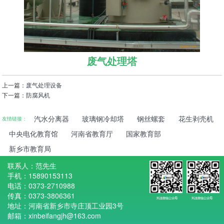
废气处理塔
上一篇：
废气处理设备
下一篇：
防腐风机
汽水分离器
玻璃钢冷却塔
钢丝螺套
花生剥壳机
友情链接：
中央电化教育馆
河南省教育厅
国家教育部
新乡市教育局
联系人：范先生
手机：15890153113
电话：0373-2710988
传真：0373-3806361
地址：河南省新乡市寺庄顶工业园3号
邮箱：xinbeifangjh@163.com