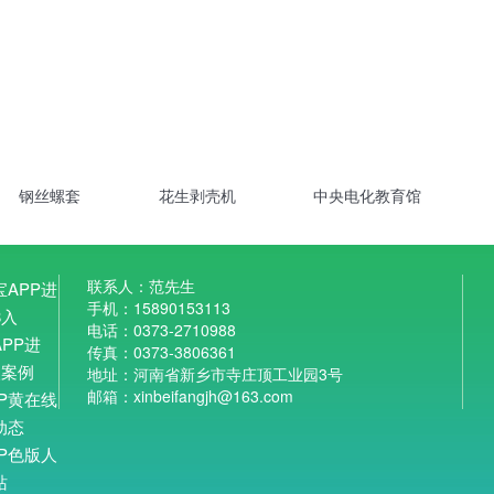
钢丝螺套
花生剥壳机
中央电化教育馆
联系人：范先生
APP进
手机：15890153113
8入
电话：0373-2710988
PP进
传真：0373-3806361
入案例
地址：河南省新乡市寺庄顶工业园3号
邮箱：xinbeifangjh@163.com
P黄在线
动态
P色版人
站